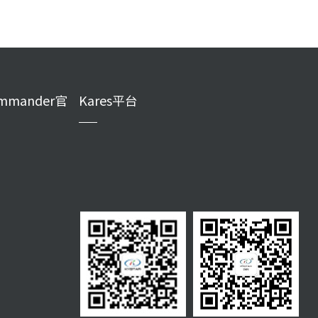
mmander官
Kares平台