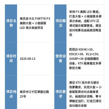
采用 P3 高刷 LED 模组，
打造大板 + 小板级联多屏
南京皮卡丘 PARTYK P3
项目名
项目概
显示系统，适配 KTV 沉
高刷大板 + 小板级联
称
况
浸式娱乐氛围营造，满足
LED 显示系统项目
派对场景动态画面流畅呈
现
凯视达 KSV4C×20、
KSV2C×38、R12×156、
项目时
使用设
2025-08-13
G608P×38 全链路播控
间
备
设备，KTV 级高稳定多屏
联控方案
满足 KTV 派对多元娱乐
场景需求，实现大板 + 小
项目地
项目要
南京市江宁区莱茵达路
板级联屏点对点高清显
点
求
25号
示、画面同步流畅、零卡
顿稳定运行，打造沉浸式
派对娱乐体验