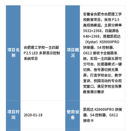
安徽省合肥市合肥理工学
校教育项目，采用 P2.5
高规格模组，主屏分辨率
5632×2368，四副屏各
640×2368，搭载凯视达
（Kystar）KS9000PRO
合肥理工学校一主四副
拼接器、S4 控制器、
项目名
项目概
P2.5 LED 多屏显示控制
G612 接收卡全链路系
称
况
系统项目
统，实现一主四副五屏可
分可合、处理器模式一键
切换、信号源切换无黑
屏，打造学校会议、教学
宣讲、校园活动的专业视
觉窗口，满足学校全场景
教育展示需求
凯视达 KS9000PRO 拼接
项目时
使用设
2020-01-18
器、S4 控制器、G612
间
备
接收卡